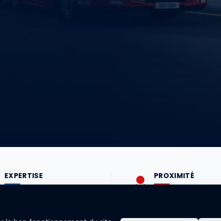
EXPERTISE
PROXIMITÉ
Un savoir-faire reconnu à
Un accompagneme
votre service.
plus près de vos be