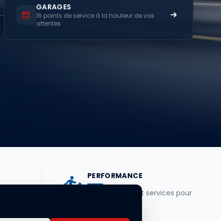
GARAGES
16 points de service à la hauteur de vos
attentes
PERFORMANCE
nt au
Des véhicules et services pour
soins.
aller plus loin.