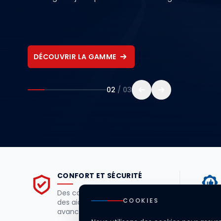
DÉCOUVRIR LA GAMME
02
/ 03
CONFORT ET SÉCURITÉ
Des cabines ergonomiques et
COOKIES
des aides à la conduite
avancées.