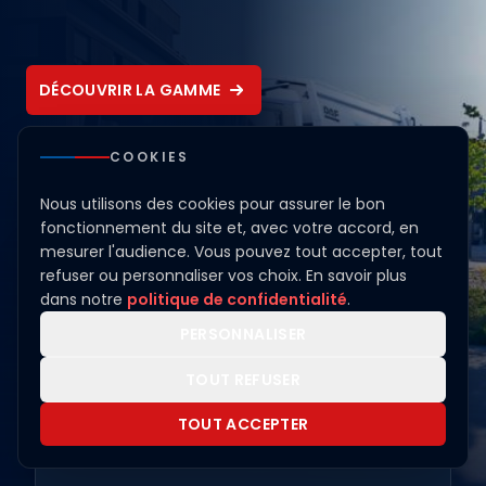
DÉCOUVRIR LA GAMME
COOKIES
01
/ 03
Nous utilisons des cookies pour assurer le bon
fonctionnement du site et, avec votre accord, en
mesurer l'audience. Vous pouvez tout accepter, tout
VÉHICULES NEUFS
refuser ou personnaliser vos choix. En savoir plus
Découvrir la gamme DAF
dans notre
politique de confidentialité
.
PERSONNALISER
VÉHICULES D'OCCASION
Des offres à ne pas manquer !
TOUT REFUSER
GARAGES
TOUT ACCEPTER
16 points de service à la hauteur de vos
attentes