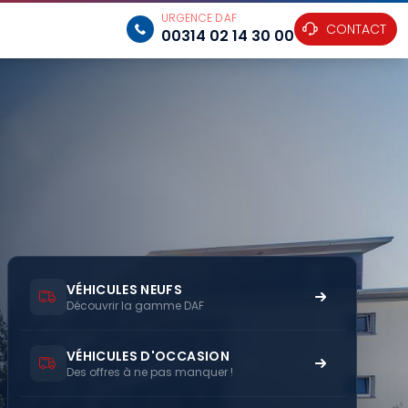
URGENCE DAF
CONTACT
00314 02 14 30 00
VÉHICULES NEUFS
Découvrir la gamme DAF
VÉHICULES D'OCCASION
Des offres à ne pas manquer !