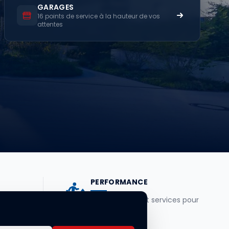
GARAGES
16 points de service à la hauteur de vos
attentes
PERFORMANCE
nt au
Des véhicules et services pour
soins.
aller plus loin.