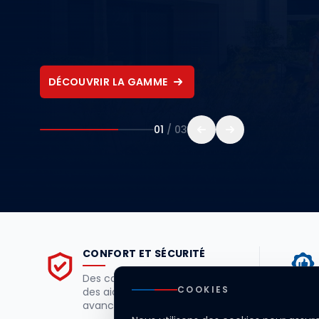
DÉCOUVRIR LA GAMME
01
/ 03
CONFORT ET SÉCURITÉ
Des cabines ergonomiques et
COOKIES
des aides à la conduite
avancées.