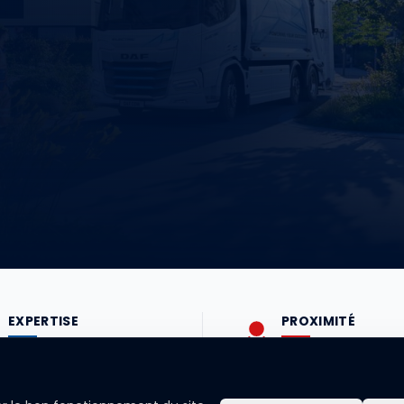
EXPERTISE
PROXIMITÉ
Un savoir-faire reconnu à
Un accompagneme
votre service.
plus près de vos be