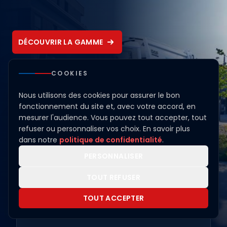
DÉCOUVRIR LA GAMME
COOKIES
01
/ 03
Nous utilisons des cookies pour assurer le bon
fonctionnement du site et, avec votre accord, en
mesurer l'audience. Vous pouvez tout accepter, tout
VÉHICULES NEUFS
refuser ou personnaliser vos choix. En savoir plus
Découvrir la gamme DAF
dans notre
politique de confidentialité
.
PERSONNALISER
VÉHICULES D'OCCASION
Des offres à ne pas manquer !
TOUT REFUSER
GARAGES
TOUT ACCEPTER
16 points de service à la hauteur de vos
attentes